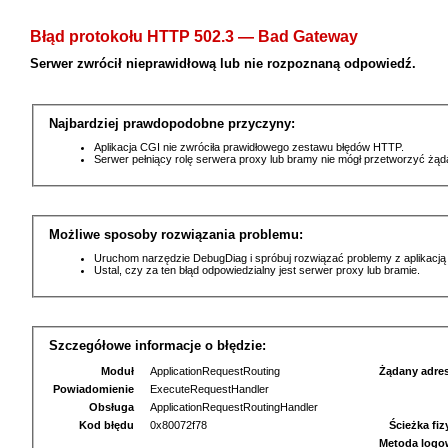
Błąd protokołu HTTP 502.3 — Bad Gateway
Serwer zwrócił nieprawidłową lub nie rozpoznaną odpowiedź.
Najbardziej prawdopodobne przyczyny:
Aplikacja CGI nie zwróciła prawidłowego zestawu błędów HTTP.
Serwer pełniący rolę serwera proxy lub bramy nie mógł przetworzyć żą
Możliwe sposoby rozwiązania problemu:
Uruchom narzędzie DebugDiag i spróbuj rozwiązać problemy z aplikacją
Ustal, czy za ten błąd odpowiedzialny jest serwer proxy lub bramie.
Szczegółowe informacje o błędzie:
Moduł
ApplicationRequestRouting
Żądany adre
Powiadomienie
ExecuteRequestHandler
Obsługa
ApplicationRequestRoutingHandler
Kod błędu
0x80072f78
Ścieżka fi
Metoda logo