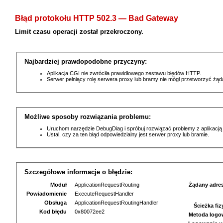
Błąd protokołu HTTP 502.3 — Bad Gateway
Limit czasu operacji został przekroczony.
Najbardziej prawdopodobne przyczyny:
Aplikacja CGI nie zwróciła prawidłowego zestawu błędów HTTP.
Serwer pełniący rolę serwera proxy lub bramy nie mógł przetworzyć żą
Możliwe sposoby rozwiązania problemu:
Uruchom narzędzie DebugDiag i spróbuj rozwiązać problemy z aplikacją
Ustal, czy za ten błąd odpowiedzialny jest serwer proxy lub bramie.
Szczegółowe informacje o błędzie:
Moduł
ApplicationRequestRouting
Żądany adre
Powiadomienie
ExecuteRequestHandler
Obsługa
ApplicationRequestRoutingHandler
Ścieżka fi
Kod błędu
0x80072ee2
Metoda logo