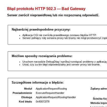
Błąd protokołu HTTP 502.3 — Bad Gateway
Serwer zwrócił nieprawidłową lub nie rozpoznaną odpowiedź.
Najbardziej prawdopodobne przyczyny:
Aplikacja CGI nie zwróciła prawidłowego zestawu błędów HTTP.
Serwer pełniący rolę serwera proxy lub bramy nie mógł przetworzyć żą
Możliwe sposoby rozwiązania problemu:
Uruchom narzędzie DebugDiag i spróbuj rozwiązać problemy z aplikacją
Ustal, czy za ten błąd odpowiedzialny jest serwer proxy lub bramie.
Szczegółowe informacje o błędzie:
Moduł
ApplicationRequestRouting
Żądany adre
Powiadomienie
ExecuteRequestHandler
Obsługa
ApplicationRequestRoutingHandler
Ścieżka fi
Kod błędu
0x80072f78
Metoda logo