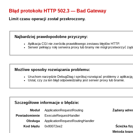
Błąd protokołu HTTP 502.3 — Bad Gateway
Limit czasu operacji został przekroczony.
Najbardziej prawdopodobne przyczyny:
Aplikacja CGI nie zwróciła prawidłowego zestawu błędów HTTP.
Serwer pełniący rolę serwera proxy lub bramy nie mógł przetworzyć żą
Możliwe sposoby rozwiązania problemu:
Uruchom narzędzie DebugDiag i spróbuj rozwiązać problemy z aplikacją
Ustal, czy za ten błąd odpowiedzialny jest serwer proxy lub bramie.
Szczegółowe informacje o błędzie:
Moduł
ApplicationRequestRouting
Żądany adre
Powiadomienie
ExecuteRequestHandler
Obsługa
ApplicationRequestRoutingHandler
Kod błędu
0x80072ee2
Ścieżka fi
Metoda logo