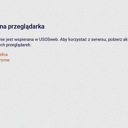
na przeglądarka
nie jest wspierana w USOSweb. Aby korzystać z serwisu, pobierz ak
ych przeglądarek:
refox
hrome