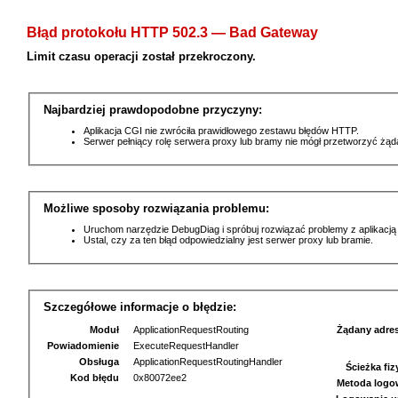
Błąd protokołu HTTP 502.3 — Bad Gateway
Limit czasu operacji został przekroczony.
Najbardziej prawdopodobne przyczyny:
Aplikacja CGI nie zwróciła prawidłowego zestawu błędów HTTP.
Serwer pełniący rolę serwera proxy lub bramy nie mógł przetworzyć żą
Możliwe sposoby rozwiązania problemu:
Uruchom narzędzie DebugDiag i spróbuj rozwiązać problemy z aplikacją
Ustal, czy za ten błąd odpowiedzialny jest serwer proxy lub bramie.
Szczegółowe informacje o błędzie:
Moduł
ApplicationRequestRouting
Żądany adre
Powiadomienie
ExecuteRequestHandler
Obsługa
ApplicationRequestRoutingHandler
Ścieżka fi
Kod błędu
0x80072ee2
Metoda logo