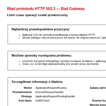
Błąd protokołu HTTP 502.3 — Bad Gateway
Limit czasu operacji został przekroczony.
Najbardziej prawdopodobne przyczyny:
Aplikacja CGI nie zwróciła prawidłowego zestawu błędów HTTP.
Serwer pełniący rolę serwera proxy lub bramy nie mógł przetworzyć żą
Możliwe sposoby rozwiązania problemu:
Uruchom narzędzie DebugDiag i spróbuj rozwiązać problemy z aplikacją
Ustal, czy za ten błąd odpowiedzialny jest serwer proxy lub bramie.
Szczegółowe informacje o błędzie:
Moduł
ApplicationRequestRouting
Żądany adre
Powiadomienie
ExecuteRequestHandler
Obsługa
ApplicationRequestRoutingHandler
Kod błędu
0x80072ee2
Ścieżka fi
Metoda logo