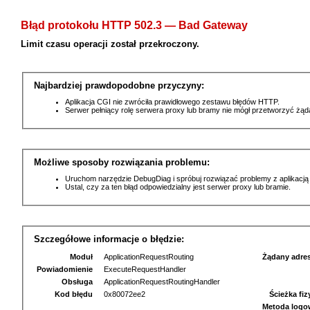
Błąd protokołu HTTP 502.3 — Bad Gateway
Limit czasu operacji został przekroczony.
Najbardziej prawdopodobne przyczyny:
Aplikacja CGI nie zwróciła prawidłowego zestawu błędów HTTP.
Serwer pełniący rolę serwera proxy lub bramy nie mógł przetworzyć żą
Możliwe sposoby rozwiązania problemu:
Uruchom narzędzie DebugDiag i spróbuj rozwiązać problemy z aplikacją
Ustal, czy za ten błąd odpowiedzialny jest serwer proxy lub bramie.
Szczegółowe informacje o błędzie:
Moduł
ApplicationRequestRouting
Żądany adre
Powiadomienie
ExecuteRequestHandler
Obsługa
ApplicationRequestRoutingHandler
Kod błędu
0x80072ee2
Ścieżka fi
Metoda logo