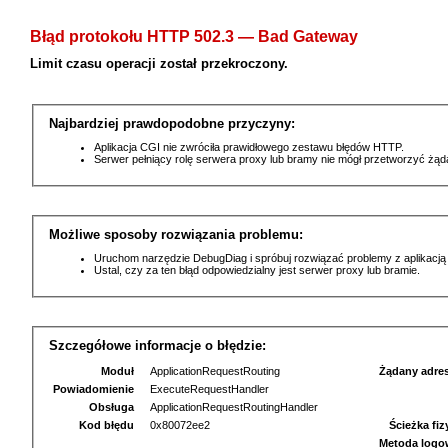
Błąd protokołu HTTP 502.3 — Bad Gateway
Limit czasu operacji został przekroczony.
Najbardziej prawdopodobne przyczyny:
Aplikacja CGI nie zwróciła prawidłowego zestawu błędów HTTP.
Serwer pełniący rolę serwera proxy lub bramy nie mógł przetworzyć żą
Możliwe sposoby rozwiązania problemu:
Uruchom narzędzie DebugDiag i spróbuj rozwiązać problemy z aplikacją
Ustal, czy za ten błąd odpowiedzialny jest serwer proxy lub bramie.
Szczegółowe informacje o błędzie:
Moduł
ApplicationRequestRouting
Żądany adre
Powiadomienie
ExecuteRequestHandler
Obsługa
ApplicationRequestRoutingHandler
Kod błędu
0x80072ee2
Ścieżka fi
Metoda logo