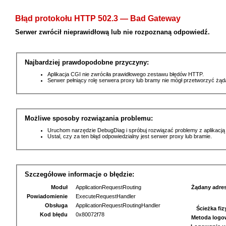
Błąd protokołu HTTP 502.3 — Bad Gateway
Serwer zwrócił nieprawidłową lub nie rozpoznaną odpowiedź.
Najbardziej prawdopodobne przyczyny:
Aplikacja CGI nie zwróciła prawidłowego zestawu błędów HTTP.
Serwer pełniący rolę serwera proxy lub bramy nie mógł przetworzyć żą
Możliwe sposoby rozwiązania problemu:
Uruchom narzędzie DebugDiag i spróbuj rozwiązać problemy z aplikacją
Ustal, czy za ten błąd odpowiedzialny jest serwer proxy lub bramie.
Szczegółowe informacje o błędzie:
Moduł
ApplicationRequestRouting
Żądany adre
Powiadomienie
ExecuteRequestHandler
Obsługa
ApplicationRequestRoutingHandler
Ścieżka fi
Kod błędu
0x80072f78
Metoda logo