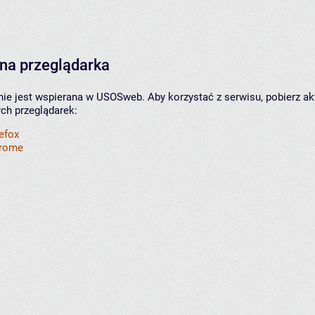
na przeglądarka
nie jest wspierana w USOSweb. Aby korzystać z serwisu, pobierz ak
ych przeglądarek:
refox
hrome