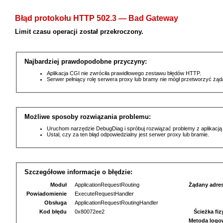
Błąd protokołu HTTP 502.3 — Bad Gateway
Limit czasu operacji został przekroczony.
Najbardziej prawdopodobne przyczyny:
Aplikacja CGI nie zwróciła prawidłowego zestawu błędów HTTP.
Serwer pełniący rolę serwera proxy lub bramy nie mógł przetworzyć żą
Możliwe sposoby rozwiązania problemu:
Uruchom narzędzie DebugDiag i spróbuj rozwiązać problemy z aplikacją
Ustal, czy za ten błąd odpowiedzialny jest serwer proxy lub bramie.
Szczegółowe informacje o błędzie:
Moduł
ApplicationRequestRouting
Żądany adre
Powiadomienie
ExecuteRequestHandler
Obsługa
ApplicationRequestRoutingHandler
Kod błędu
0x80072ee2
Ścieżka fi
Metoda logo