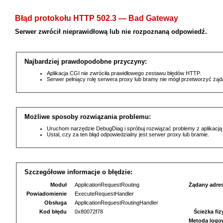
Błąd protokołu HTTP 502.3 — Bad Gateway
Serwer zwrócił nieprawidłową lub nie rozpoznaną odpowiedź.
Najbardziej prawdopodobne przyczyny:
Aplikacja CGI nie zwróciła prawidłowego zestawu błędów HTTP.
Serwer pełniący rolę serwera proxy lub bramy nie mógł przetworzyć żą
Możliwe sposoby rozwiązania problemu:
Uruchom narzędzie DebugDiag i spróbuj rozwiązać problemy z aplikacją
Ustal, czy za ten błąd odpowiedzialny jest serwer proxy lub bramie.
Szczegółowe informacje o błędzie:
Moduł
ApplicationRequestRouting
Żądany adre
Powiadomienie
ExecuteRequestHandler
Obsługa
ApplicationRequestRoutingHandler
Kod błędu
0x80072f78
Ścieżka fi
Metoda logo