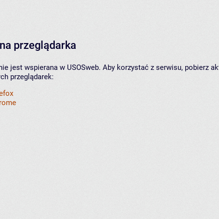
na przeglądarka
nie jest wspierana w USOSweb. Aby korzystać z serwisu, pobierz ak
ych przeglądarek:
refox
hrome