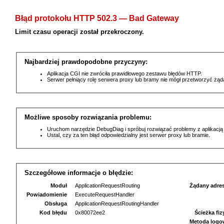
Błąd protokołu HTTP 502.3 — Bad Gateway
Limit czasu operacji został przekroczony.
Najbardziej prawdopodobne przyczyny:
Aplikacja CGI nie zwróciła prawidłowego zestawu błędów HTTP.
Serwer pełniący rolę serwera proxy lub bramy nie mógł przetworzyć żą
Możliwe sposoby rozwiązania problemu:
Uruchom narzędzie DebugDiag i spróbuj rozwiązać problemy z aplikacją
Ustal, czy za ten błąd odpowiedzialny jest serwer proxy lub bramie.
Szczegółowe informacje o błędzie:
Moduł
ApplicationRequestRouting
Żądany adre
Powiadomienie
ExecuteRequestHandler
Obsługa
ApplicationRequestRoutingHandler
Kod błędu
0x80072ee2
Ścieżka fi
Metoda logo