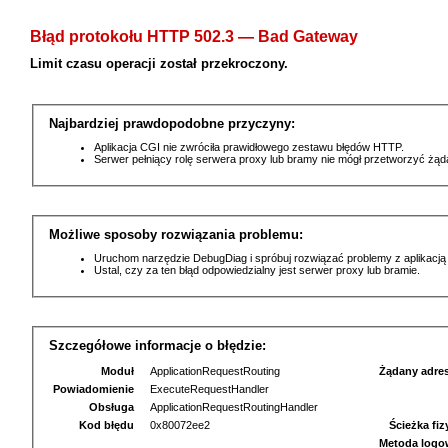
Błąd protokołu HTTP 502.3 — Bad Gateway
Limit czasu operacji został przekroczony.
Najbardziej prawdopodobne przyczyny:
Aplikacja CGI nie zwróciła prawidłowego zestawu błędów HTTP.
Serwer pełniący rolę serwera proxy lub bramy nie mógł przetworzyć żą
Możliwe sposoby rozwiązania problemu:
Uruchom narzędzie DebugDiag i spróbuj rozwiązać problemy z aplikacją
Ustal, czy za ten błąd odpowiedzialny jest serwer proxy lub bramie.
Szczegółowe informacje o błędzie:
Moduł
ApplicationRequestRouting
Żądany adre
Powiadomienie
ExecuteRequestHandler
Obsługa
ApplicationRequestRoutingHandler
Kod błędu
0x80072ee2
Ścieżka fi
Metoda logo