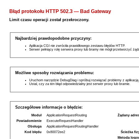
Błąd protokołu HTTP 502.3 — Bad Gateway
Limit czasu operacji został przekroczony.
Najbardziej prawdopodobne przyczyny:
Aplikacja CGI nie zwróciła prawidłowego zestawu błędów HTTP.
Serwer pełniący rolę serwera proxy lub bramy nie mógł przetworzyć żą
Możliwe sposoby rozwiązania problemu:
Uruchom narzędzie DebugDiag i spróbuj rozwiązać problemy z aplikacją
Ustal, czy za ten błąd odpowiedzialny jest serwer proxy lub bramie.
Szczegółowe informacje o błędzie:
Moduł
ApplicationRequestRouting
Żądany adre
Powiadomienie
ExecuteRequestHandler
Obsługa
ApplicationRequestRoutingHandler
Kod błędu
0x80072ee2
Ścieżka fi
Metoda logo