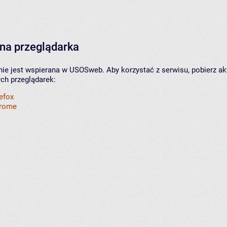
na przeglądarka
nie jest wspierana w USOSweb. Aby korzystać z serwisu, pobierz ak
ych przeglądarek:
refox
hrome