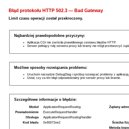
Błąd protokołu HTTP 502.3 — Bad Gateway
Limit czasu operacji został przekroczony.
Najbardziej prawdopodobne przyczyny:
Aplikacja CGI nie zwróciła prawidłowego zestawu błędów HTTP.
Serwer pełniący rolę serwera proxy lub bramy nie mógł przetworzyć żą
Możliwe sposoby rozwiązania problemu:
Uruchom narzędzie DebugDiag i spróbuj rozwiązać problemy z aplikacją
Ustal, czy za ten błąd odpowiedzialny jest serwer proxy lub bramie.
Szczegółowe informacje o błędzie:
Moduł
ApplicationRequestRouting
Żądany adre
Powiadomienie
ExecuteRequestHandler
Obsługa
ApplicationRequestRoutingHandler
Kod błędu
0x80072ee2
Ścieżka fi
Metoda logo