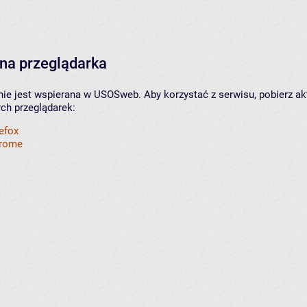
na przeglądarka
nie jest wspierana w USOSweb. Aby korzystać z serwisu, pobierz ak
ych przeglądarek:
refox
hrome