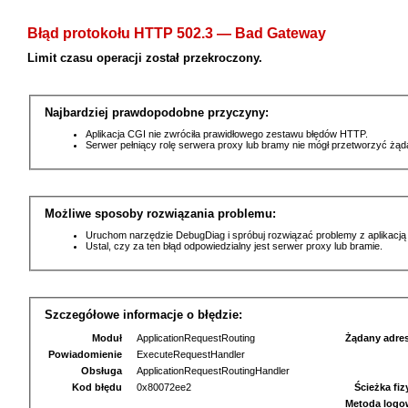
Błąd protokołu HTTP 502.3 — Bad Gateway
Limit czasu operacji został przekroczony.
Najbardziej prawdopodobne przyczyny:
Aplikacja CGI nie zwróciła prawidłowego zestawu błędów HTTP.
Serwer pełniący rolę serwera proxy lub bramy nie mógł przetworzyć żą
Możliwe sposoby rozwiązania problemu:
Uruchom narzędzie DebugDiag i spróbuj rozwiązać problemy z aplikacją
Ustal, czy za ten błąd odpowiedzialny jest serwer proxy lub bramie.
Szczegółowe informacje o błędzie:
Moduł
ApplicationRequestRouting
Żądany adre
Powiadomienie
ExecuteRequestHandler
Obsługa
ApplicationRequestRoutingHandler
Kod błędu
0x80072ee2
Ścieżka fi
Metoda logo