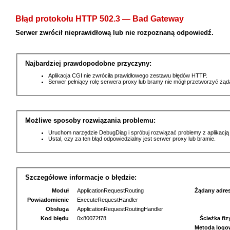
Błąd protokołu HTTP 502.3 — Bad Gateway
Serwer zwrócił nieprawidłową lub nie rozpoznaną odpowiedź.
Najbardziej prawdopodobne przyczyny:
Aplikacja CGI nie zwróciła prawidłowego zestawu błędów HTTP.
Serwer pełniący rolę serwera proxy lub bramy nie mógł przetworzyć żą
Możliwe sposoby rozwiązania problemu:
Uruchom narzędzie DebugDiag i spróbuj rozwiązać problemy z aplikacją
Ustal, czy za ten błąd odpowiedzialny jest serwer proxy lub bramie.
Szczegółowe informacje o błędzie:
Moduł
ApplicationRequestRouting
Żądany adre
Powiadomienie
ExecuteRequestHandler
Obsługa
ApplicationRequestRoutingHandler
Kod błędu
0x80072f78
Ścieżka fi
Metoda logo