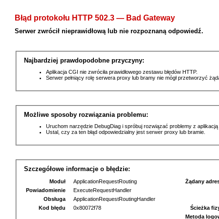
Błąd protokołu HTTP 502.3 — Bad Gateway
Serwer zwrócił nieprawidłową lub nie rozpoznaną odpowiedź.
Najbardziej prawdopodobne przyczyny:
Aplikacja CGI nie zwróciła prawidłowego zestawu błędów HTTP.
Serwer pełniący rolę serwera proxy lub bramy nie mógł przetworzyć żą
Możliwe sposoby rozwiązania problemu:
Uruchom narzędzie DebugDiag i spróbuj rozwiązać problemy z aplikacją
Ustal, czy za ten błąd odpowiedzialny jest serwer proxy lub bramie.
Szczegółowe informacje o błędzie:
Moduł
ApplicationRequestRouting
Żądany adre
Powiadomienie
ExecuteRequestHandler
Obsługa
ApplicationRequestRoutingHandler
Kod błędu
0x80072f78
Ścieżka fi
Metoda logo