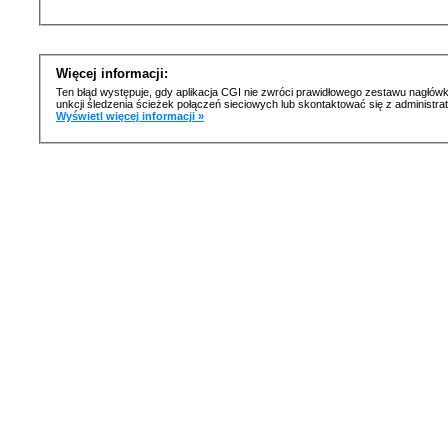
Więcej informacji:
Ten błąd występuje, gdy aplikacja CGI nie zwróci prawidłowego zestawu nagłówk
unkcji śledzenia ścieżek połączeń sieciowych lub skontaktować się z administr
Wyświetl więcej informacji »