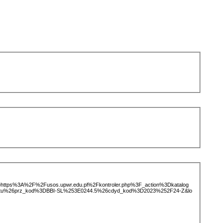
ice=https%3A%2F%2Fusos.upwr.edu.pl%2Fkontroler.php%3F_action%3Dkatalog
iotu%26prz_kod%3DBBI-SL%253E0244.5%26cdyd_kod%3D2023%252F24-Z&lo