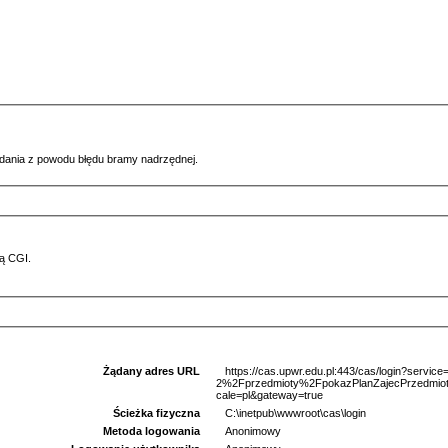
ądania z powodu błędu bramy nadrzędnej.
ą CGI.
Żądany adres URL
https://cas.upwr.edu.pl:443/cas/login?serv
2%2Fprzedmioty%2FpokazPlanZajecPrzedm
cale=pl&gateway=true
Ścieżka fizyczna
C:\inetpub\wwwroot\cas\login
Metoda logowania
Anonimowy