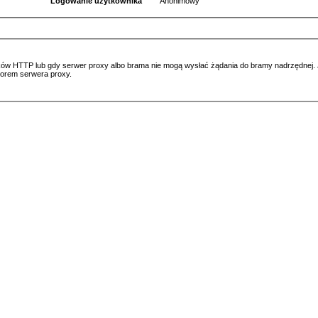
Logowanie użytkownika
Anonimowy
ów HTTP lub gdy serwer proxy albo brama nie mogą wysłać żądania do bramy nadrzędnej. Jeś
atorem serwera proxy.