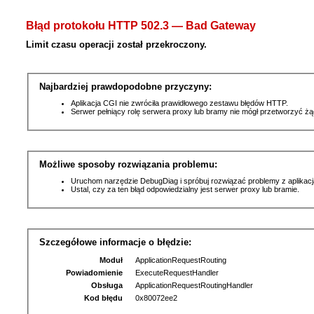
Błąd protokołu HTTP 502.3 — Bad Gateway
Limit czasu operacji został przekroczony.
Najbardziej prawdopodobne przyczyny:
Aplikacja CGI nie zwróciła prawidłowego zestawu błędów HTTP.
Serwer pełniący rolę serwera proxy lub bramy nie mógł przetworzyć ż
Możliwe sposoby rozwiązania problemu:
Uruchom narzędzie DebugDiag i spróbuj rozwiązać problemy z aplikacj
Ustal, czy za ten błąd odpowiedzialny jest serwer proxy lub bramie.
Szczegółowe informacje o błędzie:
Moduł
ApplicationRequestRouting
Powiadomienie
ExecuteRequestHandler
Obsługa
ApplicationRequestRoutingHandler
Kod błędu
0x80072ee2