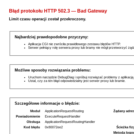
Błąd protokołu HTTP 502.3 — Bad Gateway
Limit czasu operacji został przekroczony.
Najbardziej prawdopodobne przyczyny:
Aplikacja CGI nie zwróciła prawidłowego zestawu błędów HTTP.
Serwer pełniący rolę serwera proxy lub bramy nie mógł przetworzyć żą
Możliwe sposoby rozwiązania problemu:
Uruchom narzędzie DebugDiag i spróbuj rozwiązać problemy z aplikacją
Ustal, czy za ten błąd odpowiedzialny jest serwer proxy lub bramie.
Szczegółowe informacje o błędzie:
Moduł
ApplicationRequestRouting
Żądany adre
Powiadomienie
ExecuteRequestHandler
Obsługa
ApplicationRequestRoutingHandler
Kod błędu
0x80072ee2
Ścieżka fi
Metoda logo