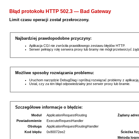
Błąd protokołu HTTP 502.3 — Bad Gateway
Limit czasu operacji został przekroczony.
Najbardziej prawdopodobne przyczyny:
Aplikacja CGI nie zwróciła prawidłowego zestawu błędów HTTP.
Serwer pełniący rolę serwera proxy lub bramy nie mógł przetworzyć żą
Możliwe sposoby rozwiązania problemu:
Uruchom narzędzie DebugDiag i spróbuj rozwiązać problemy z aplikacją
Ustal, czy za ten błąd odpowiedzialny jest serwer proxy lub bramie.
Szczegółowe informacje o błędzie:
Moduł
ApplicationRequestRouting
Żądany adre
Powiadomienie
ExecuteRequestHandler
Obsługa
ApplicationRequestRoutingHandler
Kod błędu
0x80072ee2
Ścieżka fi
Metoda logo