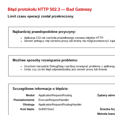
Błąd protokołu HTTP 502.3 — Bad Gateway
Limit czasu operacji został przekroczony.
Najbardziej prawdopodobne przyczyny:
Aplikacja CGI nie zwróciła prawidłowego zestawu błędów HTTP.
Serwer pełniący rolę serwera proxy lub bramy nie mógł przetworzyć żą
Możliwe sposoby rozwiązania problemu:
Uruchom narzędzie DebugDiag i spróbuj rozwiązać problemy z aplikacją
Ustal, czy za ten błąd odpowiedzialny jest serwer proxy lub bramie.
Szczegółowe informacje o błędzie:
Moduł
ApplicationRequestRouting
Żądany adre
Powiadomienie
ExecuteRequestHandler
Obsługa
ApplicationRequestRoutingHandler
Kod błędu
0x80072ee2
Ścieżka fi
Metoda logo