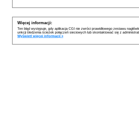
Więcej informacji:
Ten błąd występuje, gdy aplikacja CGI nie zwróci prawidłowego zestawu nagłówk
unkcji śledzenia ścieżek połączeń sieciowych lub skontaktować się z administr
Wyświetl więcej informacji »