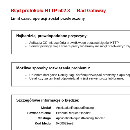
Błąd protokołu HTTP 502.3 — Bad Gateway
Limit czasu operacji został przekroczony.
Najbardziej prawdopodobne przyczyny:
Aplikacja CGI nie zwróciła prawidłowego zestawu błędów HTTP.
Serwer pełniący rolę serwera proxy lub bramy nie mógł przetworzyć ż
Możliwe sposoby rozwiązania problemu:
Uruchom narzędzie DebugDiag i spróbuj rozwiązać problemy z aplikacj
Ustal, czy za ten błąd odpowiedzialny jest serwer proxy lub bramie.
Szczegółowe informacje o błędzie:
Moduł
ApplicationRequestRouting
Powiadomienie
ExecuteRequestHandler
Obsługa
ApplicationRequestRoutingHandler
Kod błędu
0x80072ee2