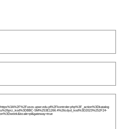
ice=https%3A%2F%2Fusos.upwr.edu.pl%2Fkontroler.php%3F_action%3Dkatalog
iotu%26prz_kod%3DBBC-SM%253E1266.4%26cdyd_kod%3D2023%252F24-
on%3Dweek&locale=pl&gateway=true