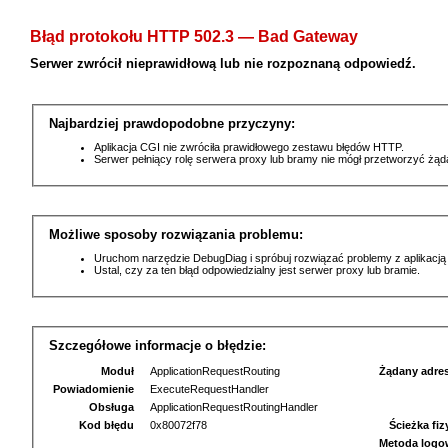
Błąd protokołu HTTP 502.3 — Bad Gateway
Serwer zwrócił nieprawidłową lub nie rozpoznaną odpowiedź.
Najbardziej prawdopodobne przyczyny:
Aplikacja CGI nie zwróciła prawidłowego zestawu błędów HTTP.
Serwer pełniący rolę serwera proxy lub bramy nie mógł przetworzyć żą
Możliwe sposoby rozwiązania problemu:
Uruchom narzędzie DebugDiag i spróbuj rozwiązać problemy z aplikacją
Ustal, czy za ten błąd odpowiedzialny jest serwer proxy lub bramie.
Szczegółowe informacje o błędzie:
Moduł
ApplicationRequestRouting
Żądany adre
Powiadomienie
ExecuteRequestHandler
Obsługa
ApplicationRequestRoutingHandler
Kod błędu
0x80072f78
Ścieżka fi
Metoda logo