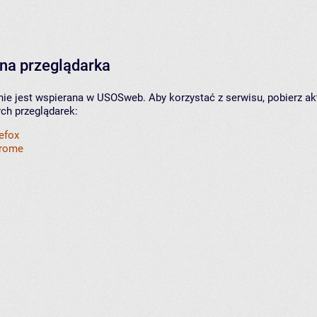
na przeglądarka
nie jest wspierana w USOSweb. Aby korzystać z serwisu, pobierz ak
ych przeglądarek:
refox
hrome