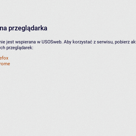
na przeglądarka
nie jest wspierana w USOSweb. Aby korzystać z serwisu, pobierz ak
ych przeglądarek:
refox
hrome