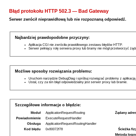
Błąd protokołu HTTP 502.3 — Bad Gateway
Serwer zwrócił nieprawidłową lub nie rozpoznaną odpowiedź.
Najbardziej prawdopodobne przyczyny:
Aplikacja CGI nie zwróciła prawidłowego zestawu błędów HTTP.
Serwer pełniący rolę serwera proxy lub bramy nie mógł przetworzyć żą
Możliwe sposoby rozwiązania problemu:
Uruchom narzędzie DebugDiag i spróbuj rozwiązać problemy z aplikacją
Ustal, czy za ten błąd odpowiedzialny jest serwer proxy lub bramie.
Szczegółowe informacje o błędzie:
Moduł
ApplicationRequestRouting
Żądany adre
Powiadomienie
ExecuteRequestHandler
Obsługa
ApplicationRequestRoutingHandler
Kod błędu
0x80072f78
Ścieżka fi
Metoda logo