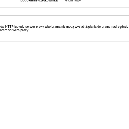
Logowanie użytkownika
Anonimowy
ów HTTP lub gdy serwer proxy albo brama nie mogą wysłać żądania do bramy nadrzędnej. Jeś
atorem serwera proxy.