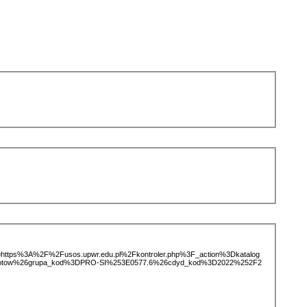
ice=https%3A%2F%2Fusos.upwr.edu.pl%2Fkontroler.php%3F_action%3Dkatalog
iotow%26grupa_kod%3DPRO-SI%253E0577.6%26cdyd_kod%3D2022%252F2