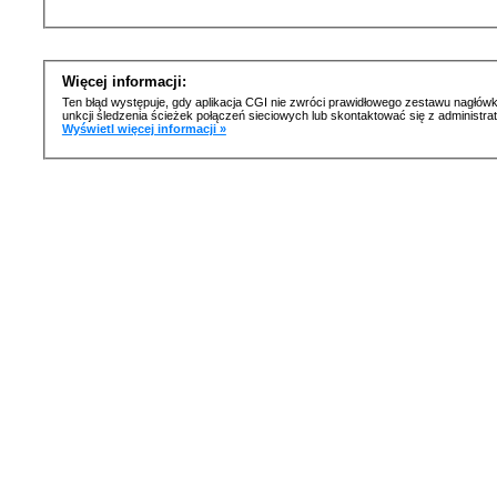
Więcej informacji:
Ten błąd występuje, gdy aplikacja CGI nie zwróci prawidłowego zestawu nagłówk
unkcji śledzenia ścieżek połączeń sieciowych lub skontaktować się z administr
Wyświetl więcej informacji »