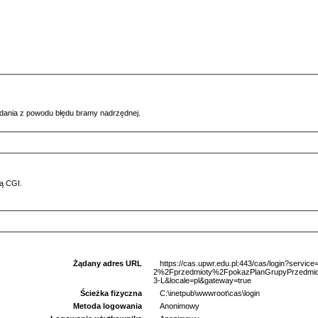
ądania z powodu błędu bramy nadrzędnej.
ą CGI.
Żądany adres URL
https://cas.upwr.edu.pl:443/cas/login?serv
2%2Fprzedmioty%2FpokazPlanGrupyPrzedm
3-L&locale=pl&gateway=true
Ścieżka fizyczna
C:\inetpub\wwwroot\cas\login
Metoda logowania
Anonimowy