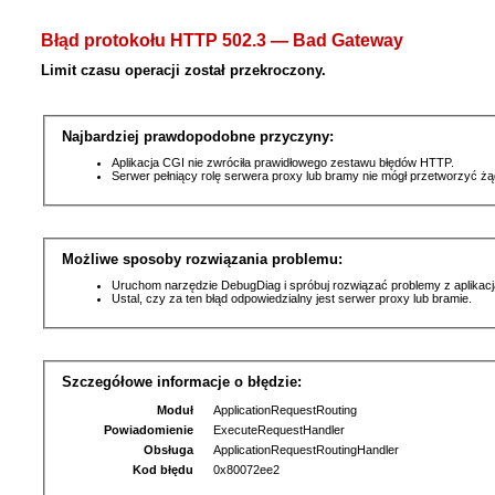
Błąd protokołu HTTP 502.3 — Bad Gateway
Limit czasu operacji został przekroczony.
Najbardziej prawdopodobne przyczyny:
Aplikacja CGI nie zwróciła prawidłowego zestawu błędów HTTP.
Serwer pełniący rolę serwera proxy lub bramy nie mógł przetworzyć ż
Możliwe sposoby rozwiązania problemu:
Uruchom narzędzie DebugDiag i spróbuj rozwiązać problemy z aplikacj
Ustal, czy za ten błąd odpowiedzialny jest serwer proxy lub bramie.
Szczegółowe informacje o błędzie:
Moduł
ApplicationRequestRouting
Powiadomienie
ExecuteRequestHandler
Obsługa
ApplicationRequestRoutingHandler
Kod błędu
0x80072ee2