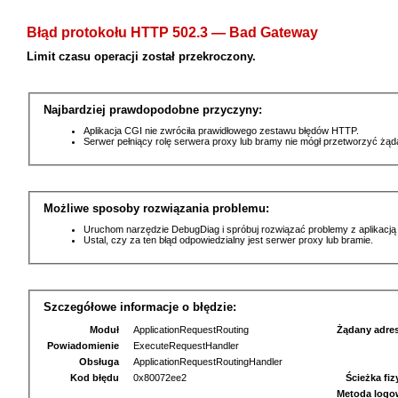
Błąd protokołu HTTP 502.3 — Bad Gateway
Limit czasu operacji został przekroczony.
Najbardziej prawdopodobne przyczyny:
Aplikacja CGI nie zwróciła prawidłowego zestawu błędów HTTP.
Serwer pełniący rolę serwera proxy lub bramy nie mógł przetworzyć żą
Możliwe sposoby rozwiązania problemu:
Uruchom narzędzie DebugDiag i spróbuj rozwiązać problemy z aplikacją
Ustal, czy za ten błąd odpowiedzialny jest serwer proxy lub bramie.
Szczegółowe informacje o błędzie:
Moduł
ApplicationRequestRouting
Żądany adre
Powiadomienie
ExecuteRequestHandler
Obsługa
ApplicationRequestRoutingHandler
Kod błędu
0x80072ee2
Ścieżka fi
Metoda logo