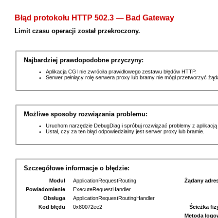
Błąd protokołu HTTP 502.3 — Bad Gateway
Limit czasu operacji został przekroczony.
Najbardziej prawdopodobne przyczyny:
Aplikacja CGI nie zwróciła prawidłowego zestawu błędów HTTP.
Serwer pełniący rolę serwera proxy lub bramy nie mógł przetworzyć żą
Możliwe sposoby rozwiązania problemu:
Uruchom narzędzie DebugDiag i spróbuj rozwiązać problemy z aplikacją
Ustal, czy za ten błąd odpowiedzialny jest serwer proxy lub bramie.
Szczegółowe informacje o błędzie:
Moduł
ApplicationRequestRouting
Żądany adre
Powiadomienie
ExecuteRequestHandler
Obsługa
ApplicationRequestRoutingHandler
Kod błędu
0x80072ee2
Ścieżka fi
Metoda logo