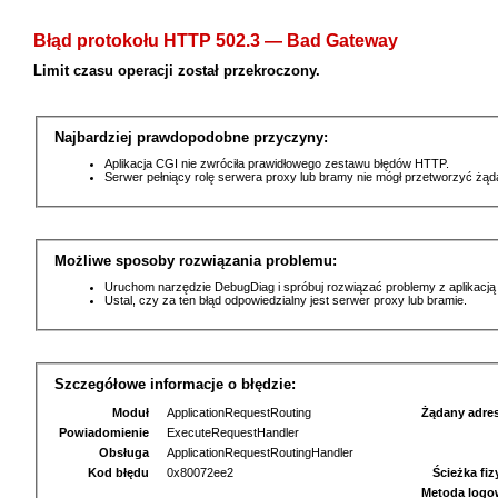
Błąd protokołu HTTP 502.3 — Bad Gateway
Limit czasu operacji został przekroczony.
Najbardziej prawdopodobne przyczyny:
Aplikacja CGI nie zwróciła prawidłowego zestawu błędów HTTP.
Serwer pełniący rolę serwera proxy lub bramy nie mógł przetworzyć żą
Możliwe sposoby rozwiązania problemu:
Uruchom narzędzie DebugDiag i spróbuj rozwiązać problemy z aplikacją
Ustal, czy za ten błąd odpowiedzialny jest serwer proxy lub bramie.
Szczegółowe informacje o błędzie:
Moduł
ApplicationRequestRouting
Żądany adre
Powiadomienie
ExecuteRequestHandler
Obsługa
ApplicationRequestRoutingHandler
Kod błędu
0x80072ee2
Ścieżka fi
Metoda logo