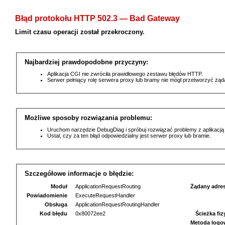
Błąd protokołu HTTP 502.3 — Bad Gateway
Limit czasu operacji został przekroczony.
Najbardziej prawdopodobne przyczyny:
Aplikacja CGI nie zwróciła prawidłowego zestawu błędów HTTP.
Serwer pełniący rolę serwera proxy lub bramy nie mógł przetworzyć żą
Możliwe sposoby rozwiązania problemu:
Uruchom narzędzie DebugDiag i spróbuj rozwiązać problemy z aplikacją
Ustal, czy za ten błąd odpowiedzialny jest serwer proxy lub bramie.
Szczegółowe informacje o błędzie:
Moduł
ApplicationRequestRouting
Żądany adre
Powiadomienie
ExecuteRequestHandler
Obsługa
ApplicationRequestRoutingHandler
Kod błędu
0x80072ee2
Ścieżka fi
Metoda logo