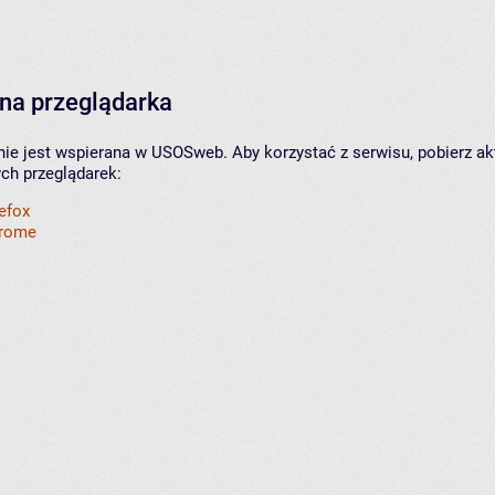
na przeglądarka
nie jest wspierana w USOSweb. Aby korzystać z serwisu, pobierz ak
ych przeglądarek:
refox
hrome