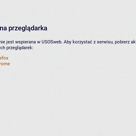
na przeglądarka
nie jest wspierana w USOSweb. Aby korzystać z serwisu, pobierz ak
ych przeglądarek:
refox
hrome