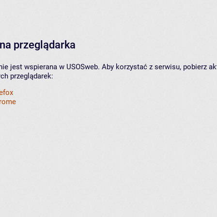
na przeglądarka
nie jest wspierana w USOSweb. Aby korzystać z serwisu, pobierz ak
ych przeglądarek:
refox
hrome