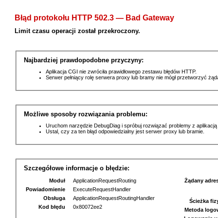
Błąd protokołu HTTP 502.3 — Bad Gateway
Limit czasu operacji został przekroczony.
Najbardziej prawdopodobne przyczyny:
Aplikacja CGI nie zwróciła prawidłowego zestawu błędów HTTP.
Serwer pełniący rolę serwera proxy lub bramy nie mógł przetworzyć żą
Możliwe sposoby rozwiązania problemu:
Uruchom narzędzie DebugDiag i spróbuj rozwiązać problemy z aplikacją
Ustal, czy za ten błąd odpowiedzialny jest serwer proxy lub bramie.
Szczegółowe informacje o błędzie:
Moduł
ApplicationRequestRouting
Żądany adre
Powiadomienie
ExecuteRequestHandler
Obsługa
ApplicationRequestRoutingHandler
Ścieżka fi
Kod błędu
0x80072ee2
Metoda logo