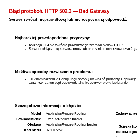
Błąd protokołu HTTP 502.3 — Bad Gateway
Serwer zwrócił nieprawidłową lub nie rozpoznaną odpowiedź.
Najbardziej prawdopodobne przyczyny:
Aplikacja CGI nie zwróciła prawidłowego zestawu błędów HTTP.
Serwer pełniący rolę serwera proxy lub bramy nie mógł przetworzyć żą
Możliwe sposoby rozwiązania problemu:
Uruchom narzędzie DebugDiag i spróbuj rozwiązać problemy z aplikacją
Ustal, czy za ten błąd odpowiedzialny jest serwer proxy lub bramie.
Szczegółowe informacje o błędzie:
Moduł
ApplicationRequestRouting
Żądany adre
Powiadomienie
ExecuteRequestHandler
Obsługa
ApplicationRequestRoutingHandler
Ścieżka fi
Kod błędu
0x80072f78
Metoda logo