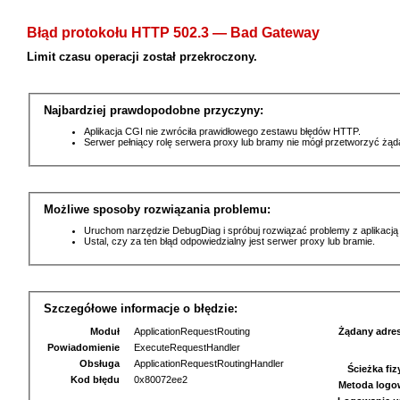
Błąd protokołu HTTP 502.3 — Bad Gateway
Limit czasu operacji został przekroczony.
Najbardziej prawdopodobne przyczyny:
Aplikacja CGI nie zwróciła prawidłowego zestawu błędów HTTP.
Serwer pełniący rolę serwera proxy lub bramy nie mógł przetworzyć żą
Możliwe sposoby rozwiązania problemu:
Uruchom narzędzie DebugDiag i spróbuj rozwiązać problemy z aplikacją
Ustal, czy za ten błąd odpowiedzialny jest serwer proxy lub bramie.
Szczegółowe informacje o błędzie:
Moduł
ApplicationRequestRouting
Żądany adre
Powiadomienie
ExecuteRequestHandler
Obsługa
ApplicationRequestRoutingHandler
Ścieżka fi
Kod błędu
0x80072ee2
Metoda logo