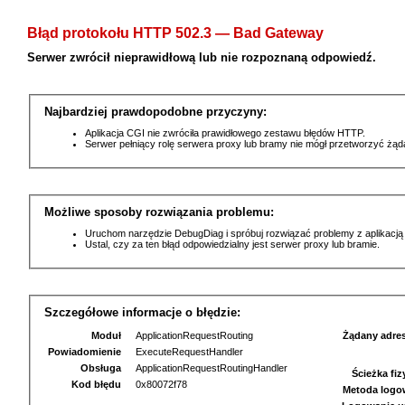
Błąd protokołu HTTP 502.3 — Bad Gateway
Serwer zwrócił nieprawidłową lub nie rozpoznaną odpowiedź.
Najbardziej prawdopodobne przyczyny:
Aplikacja CGI nie zwróciła prawidłowego zestawu błędów HTTP.
Serwer pełniący rolę serwera proxy lub bramy nie mógł przetworzyć żą
Możliwe sposoby rozwiązania problemu:
Uruchom narzędzie DebugDiag i spróbuj rozwiązać problemy z aplikacją
Ustal, czy za ten błąd odpowiedzialny jest serwer proxy lub bramie.
Szczegółowe informacje o błędzie:
Moduł
ApplicationRequestRouting
Żądany adre
Powiadomienie
ExecuteRequestHandler
Obsługa
ApplicationRequestRoutingHandler
Ścieżka fi
Kod błędu
0x80072f78
Metoda logo