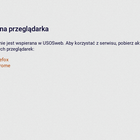
na przeglądarka
nie jest wspierana w USOSweb. Aby korzystać z serwisu, pobierz ak
ych przeglądarek:
refox
hrome