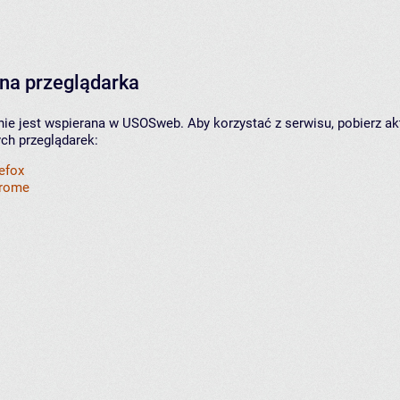
na przeglądarka
nie jest wspierana w USOSweb. Aby korzystać z serwisu, pobierz ak
ych przeglądarek:
refox
hrome