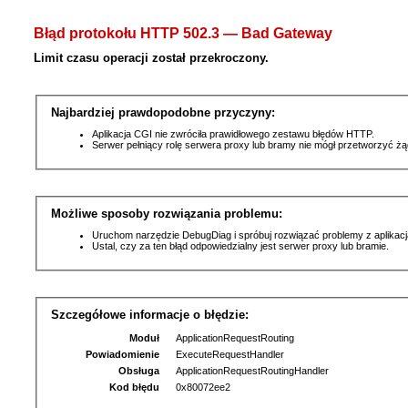
Błąd protokołu HTTP 502.3 — Bad Gateway
Limit czasu operacji został przekroczony.
Najbardziej prawdopodobne przyczyny:
Aplikacja CGI nie zwróciła prawidłowego zestawu błędów HTTP.
Serwer pełniący rolę serwera proxy lub bramy nie mógł przetworzyć ż
Możliwe sposoby rozwiązania problemu:
Uruchom narzędzie DebugDiag i spróbuj rozwiązać problemy z aplikacj
Ustal, czy za ten błąd odpowiedzialny jest serwer proxy lub bramie.
Szczegółowe informacje o błędzie:
Moduł
ApplicationRequestRouting
Powiadomienie
ExecuteRequestHandler
Obsługa
ApplicationRequestRoutingHandler
Kod błędu
0x80072ee2