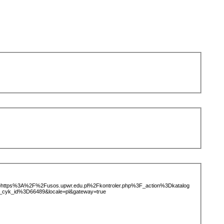
ice=https%3A%2F%2Fusos.upwr.edu.pl%2Fkontroler.php%3F_action%3Dkatalog
cyk_id%3D66489&locale=pl&gateway=true