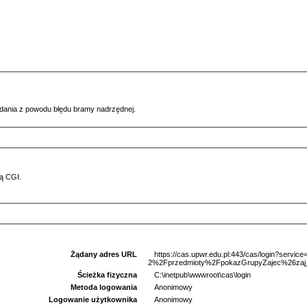
ądania z powodu błędu bramy nadrzędnej.
ą CGI.
Żądany adres URL
https://cas.upwr.edu.pl:443/cas/login?serv
2%2Fprzedmioty%2FpokazGrupyZajec%26zaj_
Ścieżka fizyczna
C:\inetpub\wwwroot\cas\login
Metoda logowania
Anonimowy
Logowanie użytkownika
Anonimowy