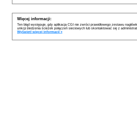
Więcej informacji:
Ten błąd występuje, gdy aplikacja CGI nie zwróci prawidłowego zestawu nagłówk
unkcji śledzenia ścieżek połączeń sieciowych lub skontaktować się z administr
Wyświetl więcej informacji »