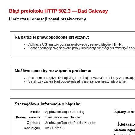
Błąd protokołu HTTP 502.3 — Bad Gateway
Limit czasu operacji został przekroczony.
Najbardziej prawdopodobne przyczyny:
Aplikacja CGI nie zwróciła prawidłowego zestawu błędów HTTP.
Serwer pełniący rolę serwera proxy lub bramy nie mógł przetworzyć żą
Możliwe sposoby rozwiązania problemu:
Uruchom narzędzie DebugDiag i spróbuj rozwiązać problemy z aplikacją
Ustal, czy za ten błąd odpowiedzialny jest serwer proxy lub bramie.
Szczegółowe informacje o błędzie:
Moduł
ApplicationRequestRouting
Żądany adre
Powiadomienie
ExecuteRequestHandler
Obsługa
ApplicationRequestRoutingHandler
Ścieżka fi
Kod błędu
0x80072ee2
Metoda logo