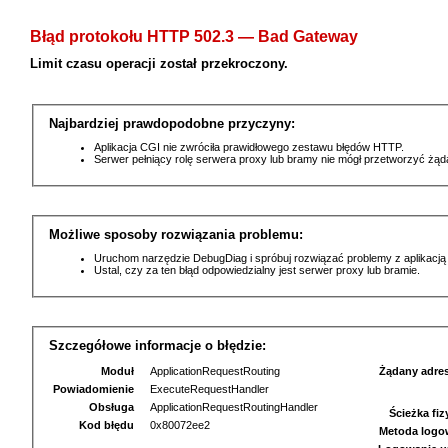
Błąd protokołu HTTP 502.3 — Bad Gateway
Limit czasu operacji został przekroczony.
Najbardziej prawdopodobne przyczyny:
Aplikacja CGI nie zwróciła prawidłowego zestawu błędów HTTP.
Serwer pełniący rolę serwera proxy lub bramy nie mógł przetworzyć żą
Możliwe sposoby rozwiązania problemu:
Uruchom narzędzie DebugDiag i spróbuj rozwiązać problemy z aplikacją
Ustal, czy za ten błąd odpowiedzialny jest serwer proxy lub bramie.
Szczegółowe informacje o błędzie:
Moduł
ApplicationRequestRouting
Żądany adre
Powiadomienie
ExecuteRequestHandler
Obsługa
ApplicationRequestRoutingHandler
Ścieżka fi
Kod błędu
0x80072ee2
Metoda logo