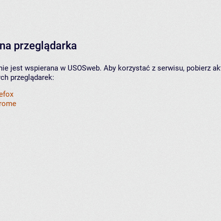
na przeglądarka
nie jest wspierana w USOSweb. Aby korzystać z serwisu, pobierz ak
ych przeglądarek:
refox
hrome